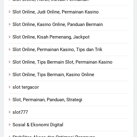
Slot Online, Judi Online, Permainan Kasino
Slot Online, Kasino Online, Panduan Bermain
Slot Online, Kisah Pemenang, Jackpot
Slot Online, Permainan Kasino, Tips dan Trik
Slot Online, Tips Bermain Slot, Permainan Kasino
Slot Online, Tips Bermain, Kasino Online
slot tergacor
Slot, Permainan, Panduan, Strategi
slot777
Sosial & Ekonomi Digital