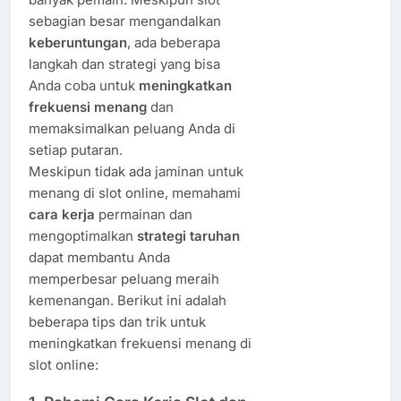
sebagian besar mengandalkan
keberuntungan
, ada beberapa
langkah dan strategi yang bisa
Anda coba untuk
meningkatkan
frekuensi menang
dan
memaksimalkan peluang Anda di
setiap putaran.
Meskipun tidak ada jaminan untuk
menang di slot online, memahami
cara kerja
permainan dan
mengoptimalkan
strategi taruhan
dapat membantu Anda
memperbesar peluang meraih
kemenangan. Berikut ini adalah
beberapa tips dan trik untuk
meningkatkan frekuensi menang di
slot online: