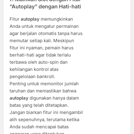
“Autoplay” dengan Hati-hati
Fitur
autoplay
memungkinkan
Anda untuk mengatur permainan
agar berjalan otomatis tanpa harus
memutar setiap kali. Meskipun
fitur ini nyaman, pemain harus
berhati-hati agar tidak terlalu
terbawa oleh auto-spin dan
kehilangan kontrol atas
pengelolaan bankroll.
Penting untuk memonitor jumlah
taruhan dan memastikan bahwa
autoplay
digunakan hanya dalam
batas yang telah ditetapkan.
Jangan biarkan fitur ini mengambil
alih sepenuhnya, terutama ketika
Anda sudah mencapai batas
anggaran yang ditentukan.