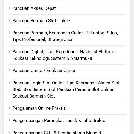
Panduan Akses Cepat
Panduan Bermain Slot Online
Panduan Bermain, Keamanan Online, Teknologi Situs,
Tips Profesional, Strategi Judi
Panduan Digital, User Experience, Navigasi Platform,
Edukasi Teknologi, Sistem & Antarmuka
Panduan Game / Edukasi Game
Panduan Login Slot Online Tips Keamanan Akses Slot
Stabilitas Sistem Slot Panduan Pemula Slot Online
Edukasi Bermain Slot
Pengalaman Online Praktis
Pengembangan Perangkat Lunak & Infrastruktur
Pengembangan Skill & Pembelajaran Mandiri