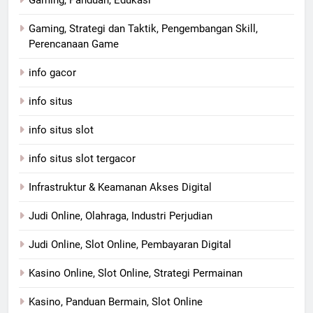
Gaming, Strategi dan Taktik, Pengembangan Skill,
Perencanaan Game
info gacor
info situs
info situs slot
info situs slot tergacor
Infrastruktur & Keamanan Akses Digital
Judi Online, Olahraga, Industri Perjudian
Judi Online, Slot Online, Pembayaran Digital
Kasino Online, Slot Online, Strategi Permainan
Kasino, Panduan Bermain, Slot Online