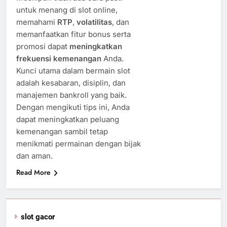
untuk menang di slot online,
memahami
RTP
,
volatilitas
, dan
memanfaatkan fitur bonus serta
promosi dapat
meningkatkan
frekuensi kemenangan
Anda.
Kunci utama dalam bermain slot
adalah kesabaran, disiplin, dan
manajemen bankroll yang baik.
Dengan mengikuti tips ini, Anda
dapat meningkatkan peluang
kemenangan sambil tetap
menikmati permainan dengan bijak
dan aman.
Read More
slot gacor