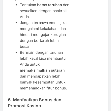
Tentukan
batas taruhan
dan
sesuaikan dengan bankroll
Anda.
Jangan terbawa emosi jika
mengalami kekalahan, dan
hindari mengejar kerugian
dengan bertaruh lebih
besar.
Bermain dengan taruhan
lebih kecil bisa membantu
Anda untuk
memaksimalkan putaran
dan mendapatkan lebih
banyak kesempatan untuk
memenangkan fitur bonus.
6.
Manfaatkan Bonus dan
Promosi Kasino