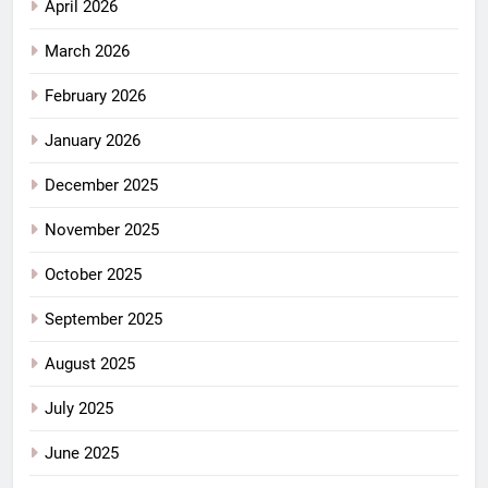
April 2026
March 2026
February 2026
January 2026
December 2025
November 2025
October 2025
September 2025
August 2025
July 2025
June 2025