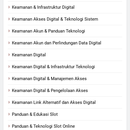
Keamanan & Infrastruktur Digital
Keamanan Akses Digital & Teknologi Sistem
Keamanan Akun & Panduan Teknologi
Keamanan Akun dan Perlindungan Data Digital
Keamanan Digital
Keamanan Digital & Infrastruktur Teknologi
Keamanan Digital & Manajemen Akses
Keamanan Digital & Pengelolaan Akses
Keamanan Link Alternatif dan Akses Digital
Panduan & Edukasi Slot
Panduan & Teknologi Slot Online