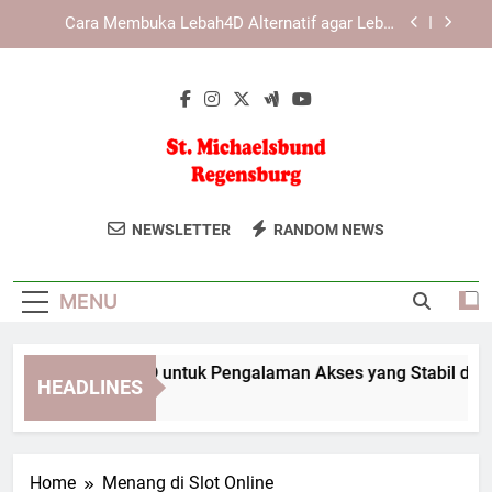
Skip
Slot Lebah4D sebagai Platform Online dengan
to
Sistem Responsif
content
Panduan Keamanan LAE138 Login agar Data
Tetap Terlindungi
Tips Slot Lebah4D untuk Pengalaman Akses yang
Stabil dan Nyaman
Cara Membuka Lebah4D Alternatif agar Lebih
Cepat Terhubung
St.
Jelajahi Kegiatan Dan Informasi Dari
Slot Lebah4D sebagai Platform Online dengan
NEWSLETTER
RANDOM NEWS
Sistem Responsif
Michaelsbund
Komunitas Katolik St. Michaels Bund Di
Panduan Keamanan LAE138 Login agar Data
Regensburg.
Tetap Terlindungi
Regensburg
MENU
ps Slot Lebah4D untuk Pengalaman Akses yang Stabil dan Ny
HEADLINES
Months Ago
Home
Menang di Slot Online