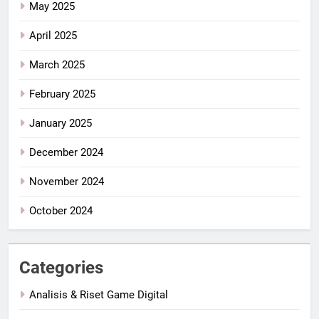
May 2025
April 2025
March 2025
February 2025
January 2025
December 2024
November 2024
October 2024
Categories
Analisis & Riset Game Digital