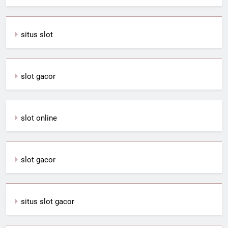
situs slot
slot gacor
slot online
slot gacor
situs slot gacor