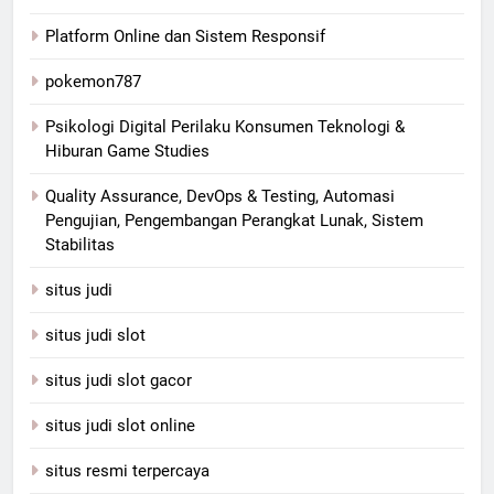
Platform Online dan Sistem Responsif
pokemon787
Psikologi Digital Perilaku Konsumen Teknologi &
Hiburan Game Studies
Quality Assurance, DevOps & Testing, Automasi
Pengujian, Pengembangan Perangkat Lunak, Sistem
Stabilitas
situs judi
situs judi slot
situs judi slot gacor
situs judi slot online
situs resmi terpercaya