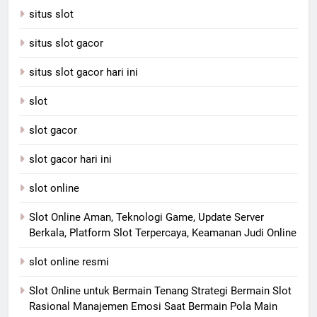
situs slot
situs slot gacor
situs slot gacor hari ini
slot
slot gacor
slot gacor hari ini
slot online
Slot Online Aman, Teknologi Game, Update Server
Berkala, Platform Slot Terpercaya, Keamanan Judi Online
slot online resmi
Slot Online untuk Bermain Tenang Strategi Bermain Slot
Rasional Manajemen Emosi Saat Bermain Pola Main