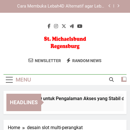
Skip
Slot Lebah4D sebagai Platform Online dengan
to
Sistem Responsif
content
Panduan Keamanan LAE138 Login agar Data
Tetap Terlindungi
Tips Slot Lebah4D untuk Pengalaman Akses yang
Stabil dan Nyaman
Cara Membuka Lebah4D Alternatif agar Lebih
Cepat Terhubung
St.
Jelajahi Kegiatan Dan Informasi Dari
Slot Lebah4D sebagai Platform Online dengan
NEWSLETTER
RANDOM NEWS
Sistem Responsif
Michaelsbund
Komunitas Katolik St. Michaels Bund Di
Panduan Keamanan LAE138 Login agar Data
Regensburg.
Tetap Terlindungi
Regensburg
MENU
ps Slot Lebah4D untuk Pengalaman Akses yang Stabil dan Ny
HEADLINES
Months Ago
Home
desain slot multi-perangkat