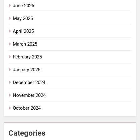
June 2025
May 2025
April 2025
March 2025
February 2025
January 2025
December 2024
November 2024
October 2024
Categories