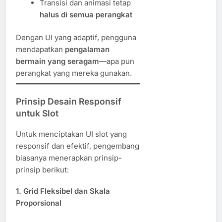
Transisi dan animasi tetap
halus di semua perangkat
Dengan UI yang adaptif, pengguna
mendapatkan
pengalaman
bermain yang seragam
—apa pun
perangkat yang mereka gunakan.
Prinsip Desain Responsif
untuk Slot
Untuk menciptakan UI slot yang
responsif dan efektif, pengembang
biasanya menerapkan prinsip-
prinsip berikut:
1.
Grid Fleksibel dan Skala
Proporsional