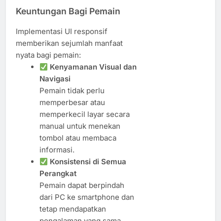
Keuntungan Bagi Pemain
Implementasi UI responsif
memberikan sejumlah manfaat
nyata bagi pemain:
Kenyamanan Visual dan
Navigasi
Pemain tidak perlu
memperbesar atau
memperkecil layar secara
manual untuk menekan
tombol atau membaca
informasi.
Konsistensi di Semua
Perangkat
Pemain dapat berpindah
dari PC ke smartphone dan
tetap mendapatkan
pengalaman yang sama