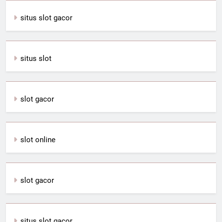
situs slot gacor
situs slot
slot gacor
slot online
slot gacor
situs slot gacor