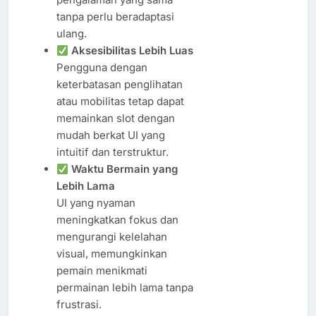
tanpa perlu beradaptasi
ulang.
Aksesibilitas Lebih Luas
Pengguna dengan
keterbatasan penglihatan
atau mobilitas tetap dapat
memainkan slot dengan
mudah berkat UI yang
intuitif dan terstruktur.
Waktu Bermain yang
Lebih Lama
UI yang nyaman
meningkatkan fokus dan
mengurangi kelelahan
visual, memungkinkan
pemain menikmati
permainan lebih lama tanpa
frustrasi.