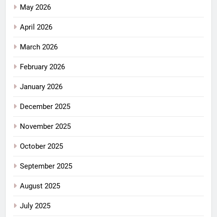
May 2026
April 2026
March 2026
February 2026
January 2026
December 2025
November 2025
October 2025
September 2025
August 2025
July 2025