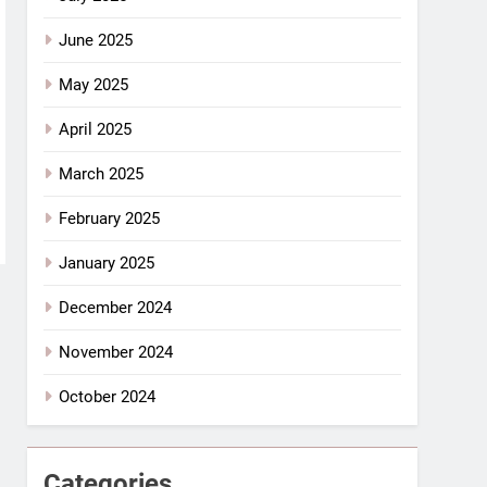
June 2025
May 2025
April 2025
March 2025
February 2025
January 2025
December 2024
November 2024
October 2024
Categories