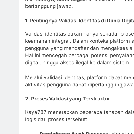
bertanggung jawab.
1. Pentingnya Validasi Identitas di Dunia Digit
Validasi identitas bukan hanya sekadar prose
keamanan integral. Dalam konteks platform 
pengguna yang mendaftar dan mengakses sist
Hal ini mencegah berbagai potensi penyalah
digital, hingga akses ilegal ke dalam sistem.
Melalui validasi identitas, platform dapat
aktivitas pengguna dapat dipertanggungjawa
2. Proses Validasi yang Terstruktur
Kaya787 menerapkan beberapa tahapan dalam 
logis dari proses tersebut: