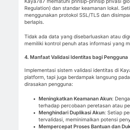
Kaya787 mematuhi prinsip-prinsip privasi gl
Regulation) dan standar keamanan lokal. Setia
menggunakan protokol SSL/TLS dan disimpan d
berlapis.
Tidak ada data yang disebarluaskan atau dig
memiliki kontrol penuh atas informasi yang m
4. Manfaat Validasi Identitas bagi Pengguna
Implementasi sistem validasi identitas di 
platform, tapi juga berdampak langsung pad
dirasakan pengguna:
Meningkatkan Keamanan Akun
: Denga
terhadap percobaan peretasan atau p
Menghindari Duplikasi Akun
: Setiap p
tervalidasi, meminimalkan potensi pen
Mempercepat Proses Bantuan dan Du