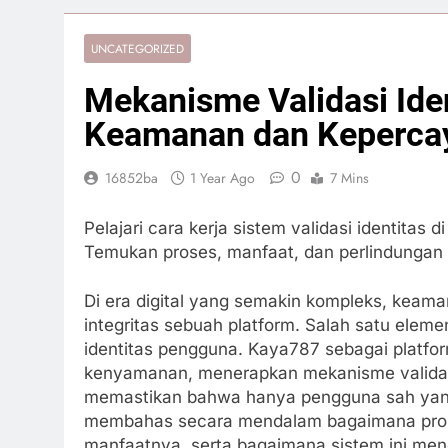
UNCATEGORIZED
Mekanisme Validasi Ide
Keamanan dan Kepercay
0
16852ba
1 Year Ago
7 Mins
Pelajari cara kerja sistem validasi identitas d
Temukan proses, manfaat, dan perlindungan p
Di era digital yang semakin kompleks, kea
integritas sebuah platform. Salah satu elem
identitas pengguna. Kaya787 sebagai platf
kenyamanan, menerapkan mekanisme validasi 
memastikan bahwa hanya pengguna sah yang 
membahas secara mendalam bagaimana proses
manfaatnya, serta bagaimana sistem ini me