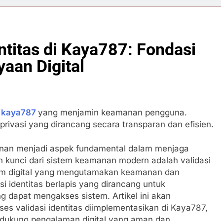
ntitas di Kaya787: Fondasi
aan Digital
i
kaya787
yang menjamin keamanan pengguna.
rivasi yang dirancang secara transparan dan efisien.
manan menjadi aspek fundamental dalam menjaga
en kunci dari sistem keamanan modern adalah validasi
orm digital yang mengutamakan keamanan dan
identitas berlapis yang dirancang untuk
dapat mengakses sistem. Artikel ini akan
 validasi identitas diimplementasikan di Kaya787,
ndukung pengalaman digital yang aman dan