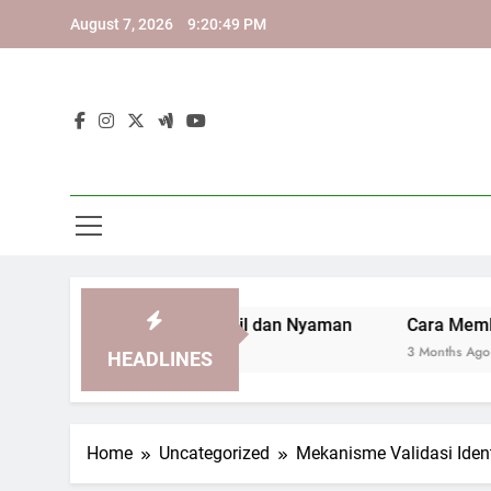
Skip
August 7, 2026
9:20:50 PM
to
content
St.
Jelajahi K
n Akses yang Stabil dan Nyaman
Cara Membuka Lebah4D 
3 Months Ago
HEADLINES
Home
Uncategorized
Mekanisme Validasi Iden