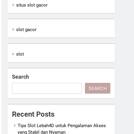
situs slot gacor
slot gacor
slot
Search
SEARCH
Recent Posts
Tips Slot Lebah4D untuk Pengalaman Akses
yang Stabil dan Nyaman