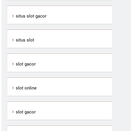
situs slot gacor
situs slot
slot gacor
slot online
slot gacor